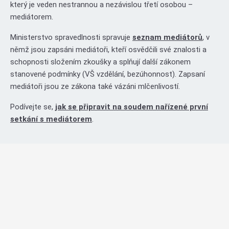
který je veden nestrannou a nezávislou třetí osobou –
mediátorem.
otevře
Ministerstvo spravedlnosti spravuje
seznam mediátorů
, v
němž jsou zapsáni mediátoři, kteří osvědčili své znalosti a
schopnosti složením zkoušky a splňují další zákonem
stanovené podmínky (VŠ vzdělání, bezúhonnost). Zapsaní
mediátoři jsou ze zákona také vázáni mlčenlivostí.
Podívejte se,
jak se připravit na soudem nařízené první
setkání s mediátorem
.