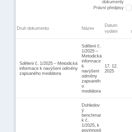
dokumenty
Právní předpisy
Datum
Druh dokumentu
Název
vydání
Sdělení č.
1/2025 –
Metodická
informace
Sdělení č. 1/2025 – Metodická
k
17. 12.
informace k navýšení odměny
navýšení
2025
zapsaného mediátora
odměny
zapsanéh
o
mediátora
Dohledov
ý
benchmar
k č.
1/2025, k
povinnosti