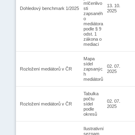
mlčenlivo
13. 10.
Dohledový benchmark 1/2025
sti
2025
zapsanéh
o
mediátora
podle § 9
odst. 1
zákona o
mediaci
Mapa
sídel
02. 07.
Rozložení mediátorů v ČR
zapsanýc
2025
h
mediátorů
Tabulka
počtu
02. 07.
Rozložení mediátorů v ČR
sídel
2025
podle
okresů
Ilustrativní
seznam