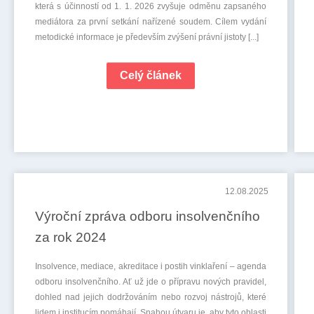
která s účinností od 1. 1. 2026 zvyšuje odměnu zapsaného
mediátora za první setkání nařízené soudem. Cílem vydání
metodické informace je především zvýšení právní jistoty [...]
Celý článek
12.08.2025
Výroční zpráva odboru insolvenčního
za rok 2024
Insolvence, mediace, akreditace i postih vinklaření – agenda
odboru insolvenčního. Ať už jde o přípravu nových pravidel,
dohled nad jejich dodržováním nebo rozvoj nástrojů, které
lidem i institucím pomáhají. Snahou útvaru je, aby tyto oblasti