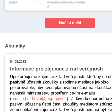
2023
Vyšehradská 16, Praha
2
Načíst další
Aktuality
04.08.2023
Informace pro zájemce z řad veřejnosti
Upozorňujeme zájemce z řad veřejnosti, kteří by se ch
pasivně
účastnit zkoušky z rodinné mediace jakožto
pozorovatelé, aby svou plánovanou účast na zkoušká
nahlásili ministerstvu prostřednictvím e-mailu
(
amalie.buldrova@msp.gov.cz
). Z důvodu enormního 
pasivní účast na ústní části zkoušky mediátora zdůra
že nenahlášení zájemci z řad veřejnosti nemusí být k