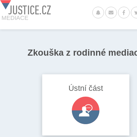
JUSTICE.CZ
MEDIACE
Zkouška z rodinné media
Ústní část
EM ZKOUŠKY?
 ŽÁDOST?
A PROBÍHÁ?
ÁNÍ ZKOUŠKY