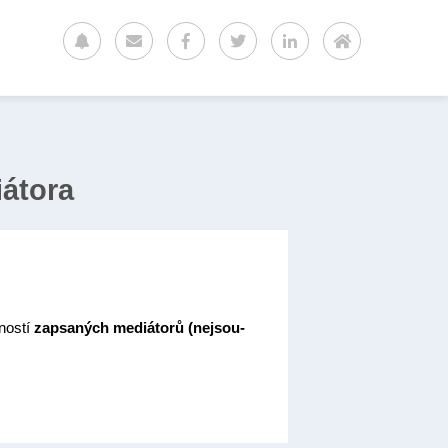
átora
nností
zapsaných mediátorů (nejsou-