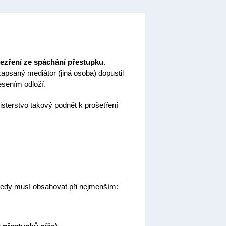
ezření ze spáchání přestupku
.
apsaný mediátor (jiná osoba) dopustil
esením odloží.
sterstvo takový podnět k prošetření
dy musí obsahovat při nejmenším: