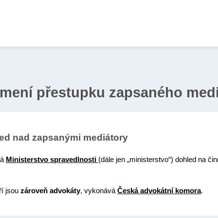
mení přestupku zapsaného medi
hled nad zapsanými mediátory
vá
Ministerstvo spravedlnosti
(dále jen „ministerstvo“) dohled na či
ří jsou
zároveň
advokáty
, vykonává
Česká advokátní komora
.