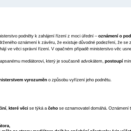
nisterstvo podněty k zahájení řízení z moci úřední –
oznámení o pod
bdrženého oznámení k závěru, že existuje důvodné podezření, že se z
hájí ve věci správní řízení. V opačném případě ministerstvo věc usn
zapsanému mediátorovi, který je současně advokátem,
postoupí
mini
nisterstvem vyrozuměn
o způsobu vyřízení jeho podnětu.
činí
,
které
věci
se týká a
čeho
se oznamovatel domáhá. Oznámení te
tora,