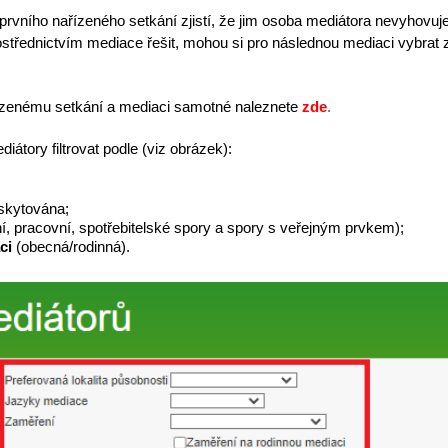
rvního nařízeného setkání zjistí, že jim osoba mediátora nevyhovuje
prostřednictvím mediace řešit, mohou si pro následnou mediaci vybrat
ízenému setkání a mediaci samotné naleznete
zde
.
tory filtrovat podle (viz obrázek):
skytována;
, pracovní, spotřebitelské spory a spory s veřejným prvkem);
aci
(obecná/rodinná).