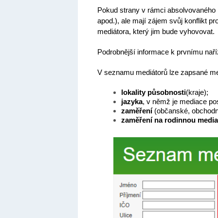
Pokud strany v rámci absolvovaného p
apod.), ale mají zájem svůj konflikt 
mediátora, který jim bude vyhovovat.
Podrobnější informace k prvnímu nař
V seznamu mediátorů lze zapsané mediá
lokality působnosti
(kraje);
jazyka
, v němž je mediace po
zaměření
(občanské, obchodní
zaměření na rodinnou medi