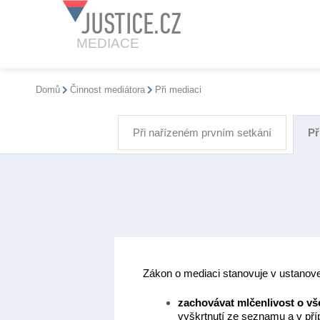
JUSTICE.CZ
MEDIACE
Domů
Činnost mediátora
Při mediaci
Při nařízeném prvním setkání
Př
Zákon o mediaci stanovuje v ustanoven
zachovávat mlčenlivost o vš
vyškrtnutí ze seznamu a v př