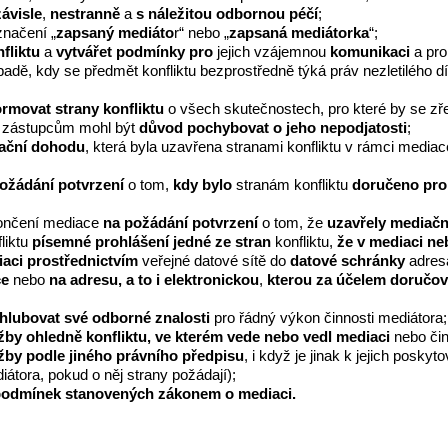
ávisle
,
nestranně
a
s
náležitou odbornou péčí
;
značení „
zapsaný mediáto
r“ nebo „
zapsaná mediátorka
“;
fliktu
a
vytvářet podmínky
pro
jejich vzájemnou
komunikaci
a pro
padě, kdy se předmět konfliktu bezprostředně týká práv nezletilého dí
ormovat strany konfliktu
o všech skutečnostech, pro které by se zře
ch zástupcům mohl být
důvod pochybovat o jeho nepodjatosti
;
iační dohodu
, která byla uzavřena stranami konfliktu v rámci mediac
ožádání potvrzení
o tom,
kdy bylo
stranám konfliktu
doručeno pro
končení mediace
na požádání potvrzení
o tom, že
uzavřely mediačn
liktu
písemné prohlášení jedné ze stran
konfliktu,
že v mediaci ne
iaci
prostřednictvím
veřejné datové sítě do
datové schránky
adres
ce
nebo
na adresu, a to i elektronickou
,
kterou za účelem doručová
hlubovat své odborné znalosti
pro řádný výkon činnosti mediátora;
žby
ohledně konfliktu, ve kterém vede nebo vedl mediaci
nebo čini
žby podle jiného právního předpisu
, i když je jinak k jejich posky
átora, pokud o něj strany požádají);
podmínek stanovených zákonem o mediaci.