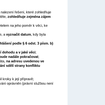
 nalezení řešení, které zohledňuje
těte,
zohledňuje zejména zájem
telem na jeho poměr k věci, ke
e, a
vyznačit datum
, kdy byla
hlášení
podle § 6 odst. 3 písm. b)
í dohodu a v jaké věci
;
bude nadále pokračovat
;
áta,
na adresu uvedenou ve
ní sdělí strany konfliktu
l kroky k její přípravě;
tování oprávněn (právní službou není