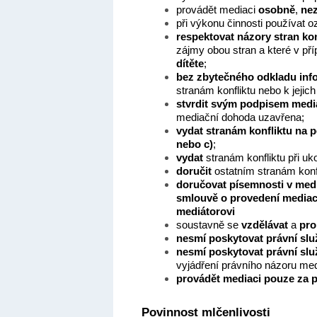
provádět mediaci
osobně
,
nez
při výkonu činnosti používat o
respektovat názory stran kon
zájmy obou stran a které v pří
dítěte
;
bez zbytečného odkladu
inf
stranám konfliktu nebo k jeji
stvrdit svým podpisem med
mediační dohoda uzavřena;
vydat stranám konfliktu
na p
nebo c)
;
vydat
stranám konfliktu při u
doručit
ostatním stranám konf
doručovat písemnosti v med
smlouvě o provedení media
mediátorovi
soustavně se
vzdělávat
a
pro
nesmí poskytovat právní slu
nesmí poskytovat právní slu
vyjádření právního názoru medi
provádět mediaci pouze za 
Povinnost mlčenlivosti