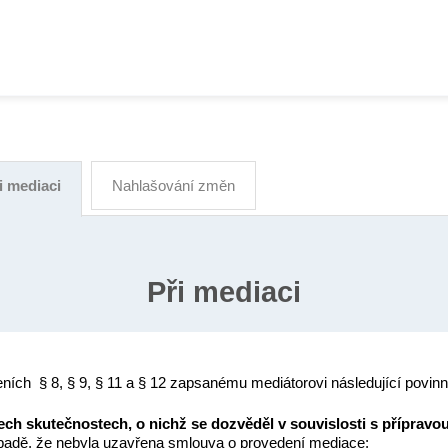
i mediaci
Nahlašování změn
Při mediaci
ích § 8, § 9, § 11 a § 12 zapsanému mediátorovi následující povinn
ech skutečnostech, o nichž se dozvěděl v souvislosti s příprav
ípadě, že nebyla uzavřena smlouva o provedení mediace;