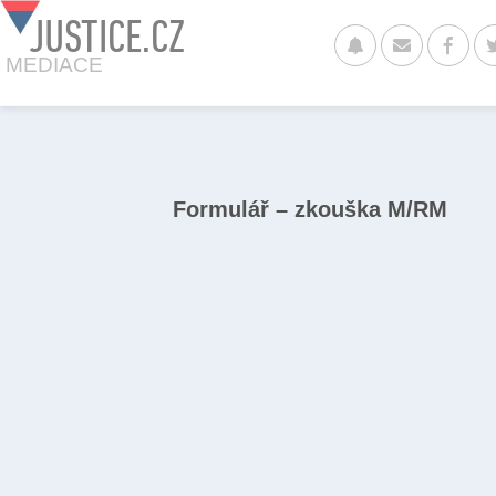
JUSTICE.CZ
MEDIACE
Formulář – zkouška M/RM