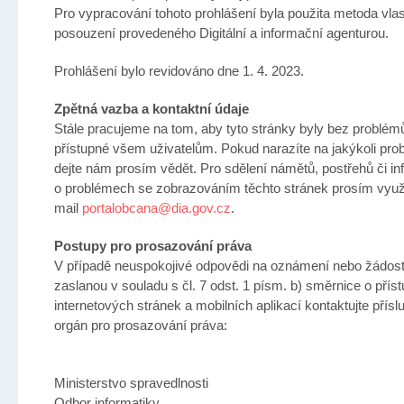
Pro vypracování tohoto prohlášení byla použita metoda vla
posouzení provedeného Digitální a informační agenturou.
Prohlášení bylo revidováno dne 1. 4. 2023.
Zpětná vazba a kontaktní údaje
Stále pracujeme na tom, aby tyto stránky byly bez problém
přístupné všem uživatelům. Pokud narazíte na jakýkoli pro
dejte nám prosím vědět. Pro sdělení námětů, postřehů či in
o problémech se zobrazováním těchto stránek prosím využi
mail
portalobcana@dia.gov.cz
.
Postupy pro prosazování práva
V případě neuspokojivé odpovědi na oznámení nebo žádos
zaslanou v souladu s čl. 7 odst. 1 písm. b) směrnice o příst
internetových stránek a mobilních aplikací kontaktujte přísl
orgán pro prosazování práva:
Ministerstvo spravedlnosti
Odbor informatiky