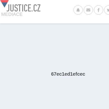
JUSTICE.CZ
MEDIACE
67ec1ed1efcec