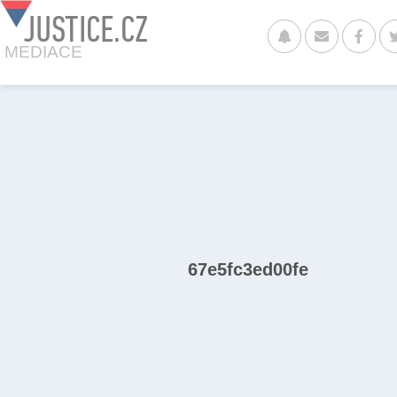
JUSTICE.CZ
MEDIACE
67e5fc3ed00fe